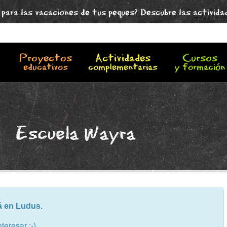
para las vacaciones de tus peques? Descubre las
activida
Proyectos
Actividades
Cursos
educativos
complementarias
y formación
Escuela Wayra
á en Ludus.
eresar ;-)