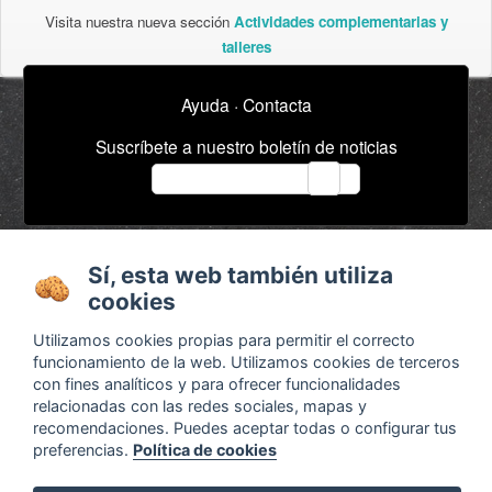
Visita nuestra nueva sección
Actividades complementarias y
talleres
Ayuda
·
Contacta
Suscríbete a nuestro boletín de noticias
email
Acerca de
Anuncios / Empleo
Sí, esta web también utiliza
Términos y
Timeline
cookies
condiciones
Bibliografía
Utilizamos cookies propias para permitir el correcto
Configurar cookies
funcionamiento de la web. Utilizamos cookies de terceros
con fines analíticos y para ofrecer funcionalidades
Agenda
x
relacionadas con las redes sociales, mapas y
recomendaciones. Puedes aceptar todas o configurar tus
preferencias.
Política de cookies