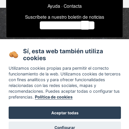
Ayuda
·
Contacta
Suscríbete a nuestro boletín de noticias
email
Acerca de
Anuncios / Empleo
Sí, esta web también utiliza
Términos y
Timeline
cookies
condiciones
Bibliografía
Utilizamos cookies propias para permitir el correcto
Configurar cookies
funcionamiento de la web. Utilizamos cookies de terceros
con fines analíticos y para ofrecer funcionalidades
Agenda
x
relacionadas con las redes sociales, mapas y
recomendaciones. Puedes aceptar todas o configurar tus
preferencias.
Política de cookies
Aceptar todas
¿Son legales las pedagogías alternativas?
Descubre las respuestas en
Otra educación ya es
Configurar