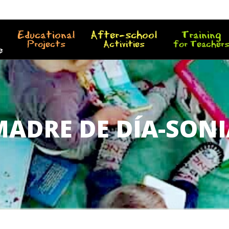
Educational
After-school
Training
Projects
Activities
for Teacher
e
MADRE DE DÍA-SONI