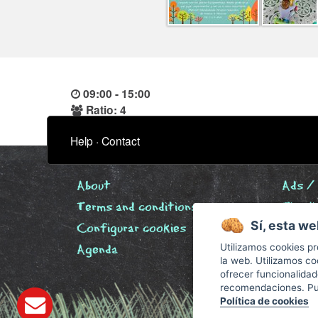
09:00 - 15:00
Ratio: 4
Help
·
Contact
About
Ads /
Terms and conditions
Timeli
Sí, esta we
Configurar cookies
Biblio
Utilizamos cookies pr
Agenda
la web. Utilizamos co
ofrecer funcionalida
recomendaciones. Pue
Política de cookies