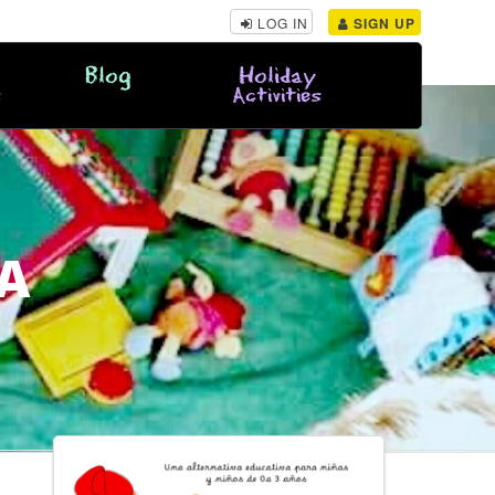
LOG IN
SIGN UP
Blog
Holiday
s
Activities
A