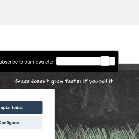
email
ubscribe to our newsletter
Grass doesn't grow faster if you pull it
eptar todas
Configurar