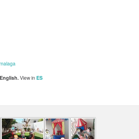
_malaga
 English.
View in
ES