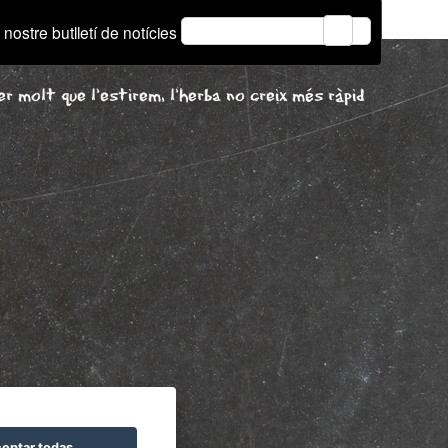
email
 nostre butlletí de notícies
r molt que l'estirem, l'herba no creix més ràpid
eptar todas