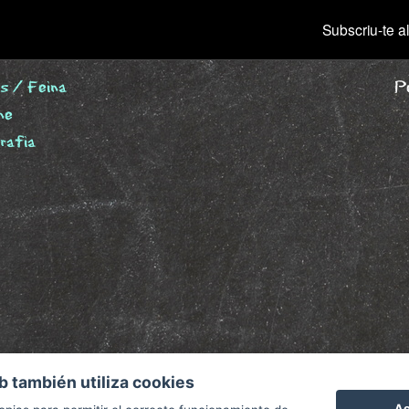
Subscriu-te al
s / Feina
Pe
ne
grafia
b también utiliza cookies
Ac