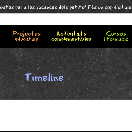
ostes per a les vacances dels petits? Fés un cop d'ull al
Projectes
Activitats
Cursos
educatius
complementàries
i formació
Timeline