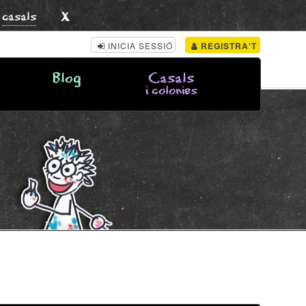
x
s
casals
INICIA SESSIÓ
REGISTRA'T
Blog
Casals
i colonies