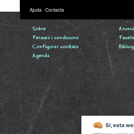
Ajuda
·
Contacta
Sobre
Anunci
Termes i condicions
Timeli
Configurar cookies
Biblio
Agenda
Sí, esta we