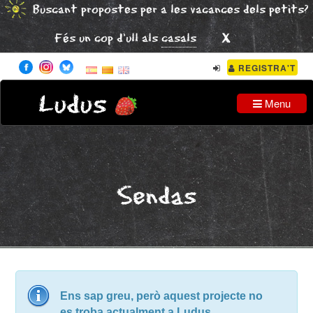
Buscant propostes per a les vacances dels petits?
x
Fés un cop d'ull als
casals
REGISTRA'T
Ludus
Menu
Sendas
Ens sap greu, però aquest projecte no
es troba actualment a Ludus.