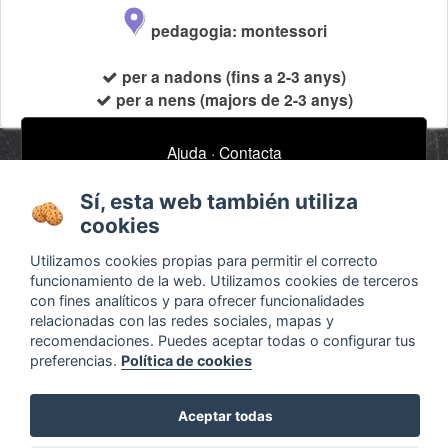
pedagogia: montessori
per a nadons (fins a 2-3 anys)
per a nens (majors de 2-3 anys)
Ajuda
·
Contacta
Subscriu-te al nostre butlletí de notícies
Sí, esta web también utiliza
email
cookies
Utilizamos cookies propias para permitir el correcto
funcionamiento de la web. Utilizamos cookies de terceros
Sobre
Anuncis / Feina
con fines analíticos y para ofrecer funcionalidades
relacionadas con las redes sociales, mapas y
Termes i condicions
Timeline
recomendaciones. Puedes aceptar todas o configurar tus
Configurar cookies
Bibliografia
preferencias.
Política de cookies
Agenda
Aceptar todas