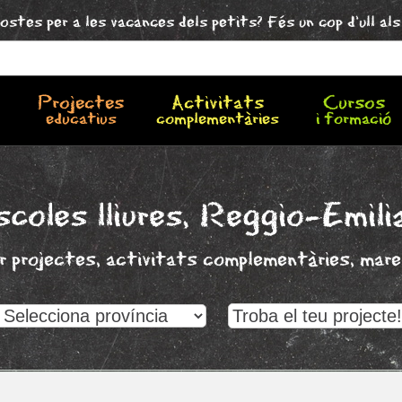
ostes per a les vacances dels petits? Fés un cop d'ull al
Projectes
Activitats
Cursos
educatius
complementàries
i formació
scoles lliures,
Reggio-Emili
er projectes, activitats complementàries, mares