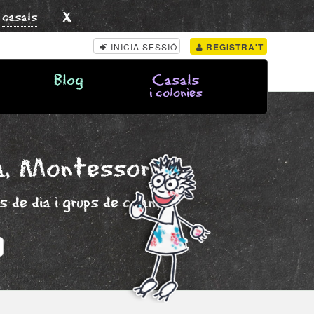
x
s
casals
INICIA SESSIÓ
REGISTRA'T
Blog
Casals
i colonies
a, Montessori
 de dia i grups de criança