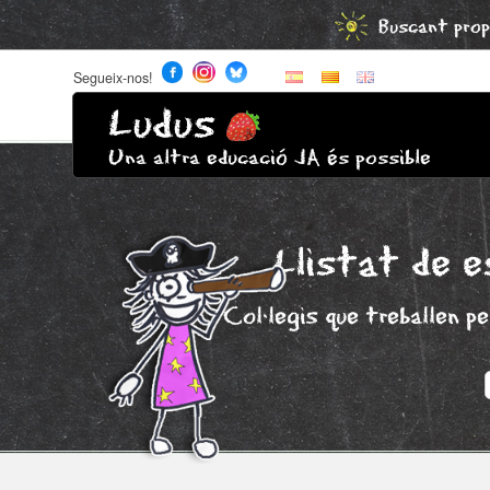
Buscant prop
Segueix-nos!
Ludus
Una altra educació JA és possible
Llistat de e
Col·legis que treballen p