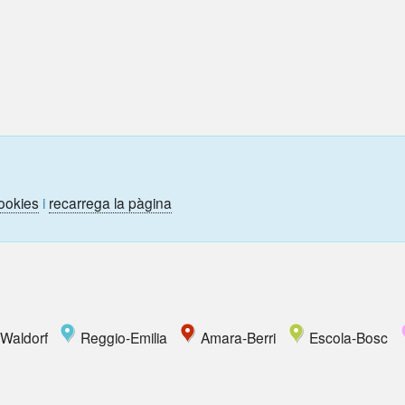
ookies
i
recarrega la pàgina
Waldorf
Reggio-Emilia
Amara-Berri
Escola-Bosc