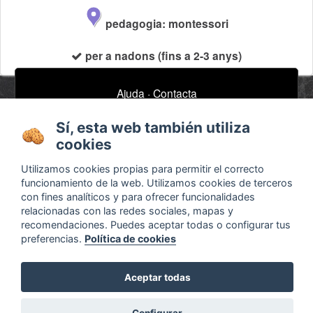
pedagogia: montessori
per a nadons (fins a 2-3 anys)
Ajuda
·
Contacta
Subscriu-te al nostre butlletí de notícies
Sí, esta web también utiliza
email
cookies
Utilizamos cookies propias para permitir el correcto
funcionamiento de la web. Utilizamos cookies de terceros
Sobre
Anuncis / Feina
con fines analíticos y para ofrecer funcionalidades
relacionadas con las redes sociales, mapas y
Termes i condicions
Timeline
recomendaciones. Puedes aceptar todas o configurar tus
Configurar cookies
Bibliografia
preferencias.
Política de cookies
Agenda
Aceptar todas