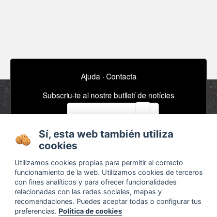
Ajuda
·
Contacta
Subscriu-te al nostre butlletí de notícies
email
Sí, esta web también utiliza
Sobre
Anuncis / Feina
cookies
Termes i condicions
Timeline
Utilizamos cookies propias para permitir el correcto
funcionamiento de la web. Utilizamos cookies de terceros
Configurar cookies
Bibliografia
con fines analíticos y para ofrecer funcionalidades
Agenda
relacionadas con las redes sociales, mapas y
recomendaciones. Puedes aceptar todas o configurar tus
preferencias.
Política de cookies