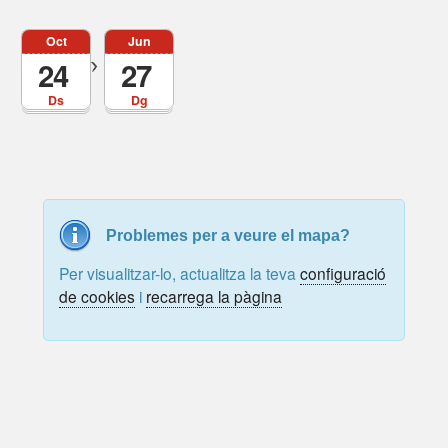
Oct
Jun
24
27
Ds
Dg
Problemes per a veure el mapa?
Per visualitzar-lo, actualitza la teva
configuració
de cookies
i
recarrega la pàgina