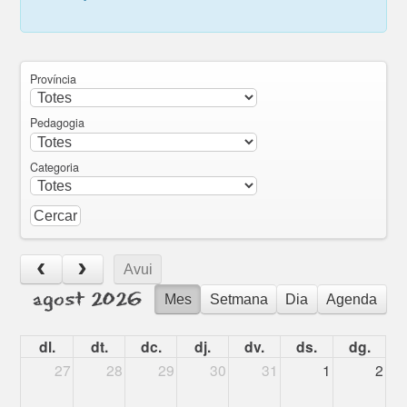
Província
Pedagogia
Categoria
Avui
agost 2026
Mes
Setmana
Dia
Agenda
dl.
dt.
dc.
dj.
dv.
ds.
dg.
27
28
29
30
31
1
2