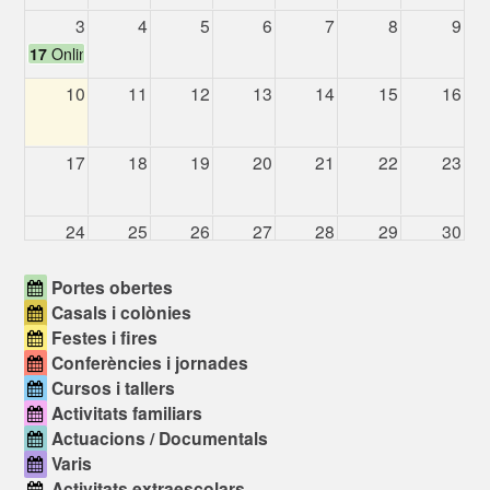
3
4
5
6
7
8
9
17
Online Info Session - LEARNLIFE (online)
10
11
12
13
14
15
16
17
18
19
20
21
22
23
24
25
26
27
28
29
30
Portes obertes
31
1
2
3
4
5
6
Casals i colònies
11
Jornada de puert
Festes i fires
Conferències i jornades
Cursos i tallers
Activitats familiars
Actuacions / Documentals
Varis
Activitats extraescolars