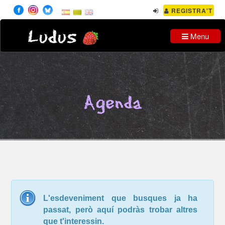
REGISTRA'T
Ludus
Menu
Agenda
L'esdeveniment que busques ja ha
passat, però aquí podràs trobar altres
que t'interessin.