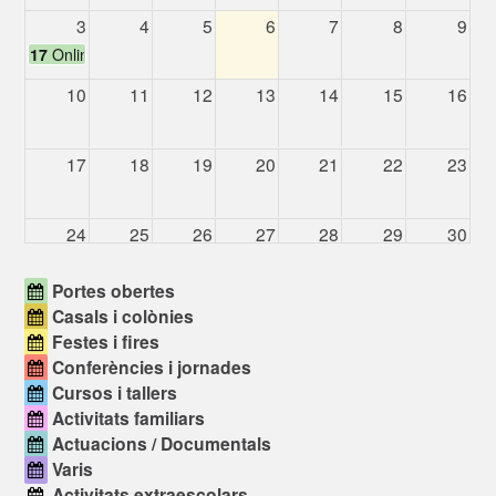
3
4
5
6
7
8
9
17
Online Info Session - LEARNLIFE (online)
10
11
12
13
14
15
16
17
18
19
20
21
22
23
24
25
26
27
28
29
30
Portes obertes
31
1
2
3
4
5
6
Casals i colònies
11
Jornada de puert
Festes i fires
Conferències i jornades
Cursos i tallers
Activitats familiars
Actuacions / Documentals
Varis
Activitats extraescolars