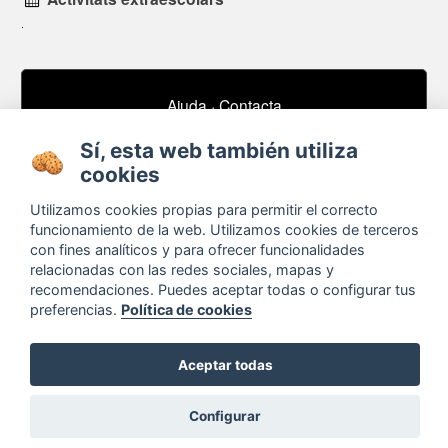
Ajuda
·
Contacta
Subscriu-te al nostre butlletí de notícies
Sí, esta web también utiliza
email
cookies
Utilizamos cookies propias para permitir el correcto
funcionamiento de la web. Utilizamos cookies de terceros
Sobre
Anuncis / Feina
con fines analíticos y para ofrecer funcionalidades
relacionadas con las redes sociales, mapas y
Termes i condicions
Timeline
recomendaciones. Puedes aceptar todas o configurar tus
Configurar cookies
Bibliografia
preferencias.
Política de cookies
Agenda
Aceptar todas
Configurar