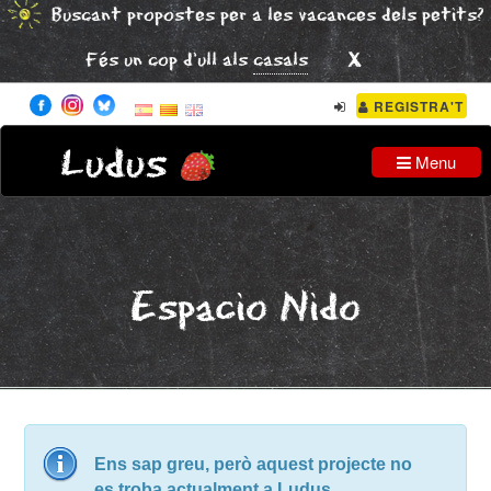
Buscant propostes per a les vacances dels petits?
x
Fés un cop d'ull als
casals
REGISTRA'T
Ludus
Menu
Espacio Nido
Ens sap greu, però aquest projecte no
es troba actualment a Ludus.