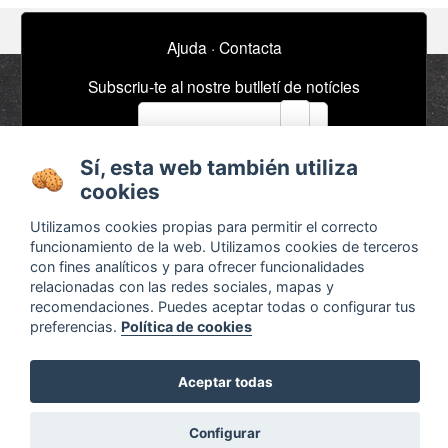
Ajuda
·
Contacta
Subscriu-te al nostre butlletí de notícies
email
Sí, esta web también utiliza
Sobre
Anuncis / Feina
cookies
Termes i condicions
Timeline
Utilizamos cookies propias para permitir el correcto
Configurar cookies
Bibliografia
funcionamiento de la web. Utilizamos cookies de terceros
con fines analíticos y para ofrecer funcionalidades
Agenda
relacionadas con las redes sociales, mapas y
recomendaciones. Puedes aceptar todas o configurar tus
x
preferencias.
Política de cookies
Aceptar todas
¿Son legales las pedagogías alternativas?
Descubre las respuestas en
Otra educación ya es
Configurar