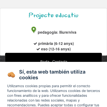
Projecte educatiu
pedagogia: lliure/viva
primària (6-12 anys)
eso (12-16 anys)
Ajuda
·
Contacta
Subscriu-te al nostre butlletí de notícies
Sí, esta web también utiliza
email
cookies
Utilizamos cookies propias para permitir el correcto
funcionamiento de la web. Utilizamos cookies de terceros
Sobre
Anuncis / Feina
con fines analíticos y para ofrecer funcionalidades
relacionadas con las redes sociales, mapas y
Termes i condicions
Timeline
recomendaciones. Puedes aceptar todas o configurar tus