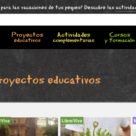
para las vacaciones de tus peques? Descubre las
activida
Proyectos
Actividades
Cursos
educativos
complementarias
y formación
royectos educativos
/Viva
Libre/Viva