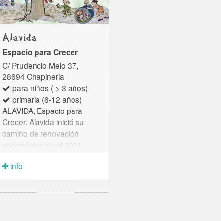
Alavida
Espacio para Crecer
C/ Prudencio Melo 37,
28694 Chapineria
para niños ( > 3 años)
primaria (6-12 años)
ALAVIDA, Espacio para
Crecer. Alavida inició su
camino de renovación
pedagógica en el 2001,
cuando en la Comunidad de
info
Madrid todavía no existía
ningún proyecto similar. Se
inspiró en la experiencia de
Mauricio y Rebeca Wild y
tiene una fuerte...