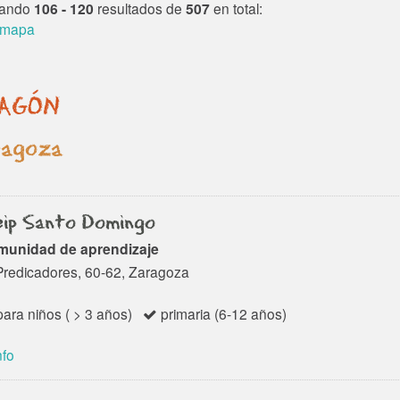
niños y niñas de 9 meses
ienza a germinar en el
rando
106 - 120
resultados de
507
en total:
hasta los 6 años, con un
 2013 gracias a un...
 mapa
ratio bajo por acompañante
y horarios flexibles....
AGÓN
ragoza
ip Santo Domingo
munidad de aprendizaje
Predicadores, 60-62, Zaragoza
ara niños ( > 3 años)
primaria (6-12 años)
nfo