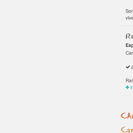
Som
vive
Ra
Esp
Cam
p
Raí
i
CA
Can