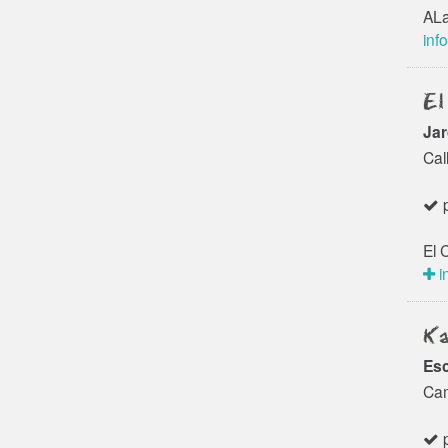
ALa
info
El
Jar
Cal
p
El 
i
Ka
Esc
Cam
p