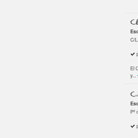
CE
Esc
C/L
p
El 
y...
C.
Esc
Pº 
p