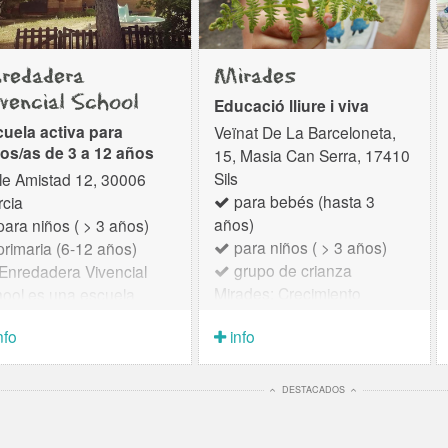
redadera
Mirades
vencial School
Educació lliure i viva
uela activa para
Veïnat De La Barceloneta,
os/as de 3 a 12 años
15, Masia Can Serra, 17410
Sils
le Amistad 12, 30006
para bebés (hasta 3
cia
años)
ara niños ( > 3 años)
para niños ( > 3 años)
rimaria (6-12 años)
grupo de crianza
Enredadera Vivencial
Mirades: Crecimiento
ool es una escuela
Consciente y
ologada para las
nfo
info
Acompañamiento en Plena
pas de Infantil y Primaria.
Naturaleza Mirades es un
cado en un entorno
espacio de
ural de la huerta de
DESTACADOS
acompañamiento en la
nte Tocinos (Murcia). El
crianza y educación para
yecto La Enredadera