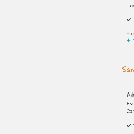
Lla
p
En 
i
San
Al
Esc
Cam
p