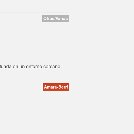
Otras/Varias
situada en un entorno cercano
Amara-Berri