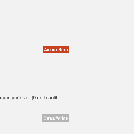
Amara-Berri
s por nivel, (9 en infantil...
Otras/Varias