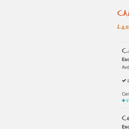
CA
Las
C.
Esc
Avd
p
Cen
i
Ce
Esc