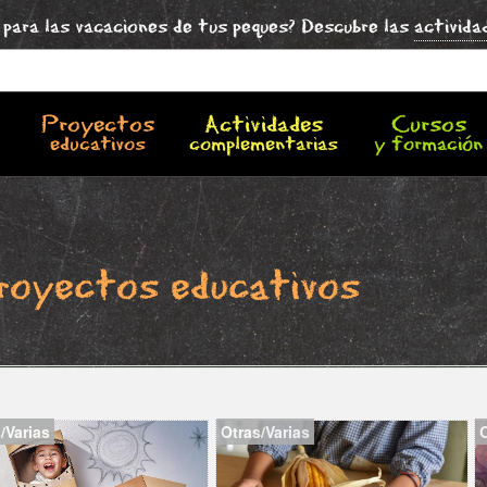
para las vacaciones de tus peques? Descubre las
activida
Proyectos
Actividades
Cursos
educativos
complementarias
y formación
royectos educativos
/Varias
Otras/Varias