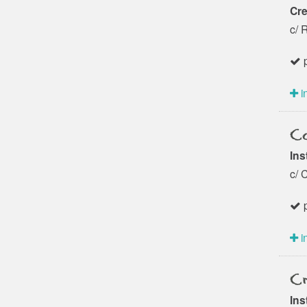
Cre
c/ 
p
i
Co
Ins
c/ 
p
i
Cr
Ins