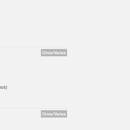
Otras/Varias
ños)
Otras/Varias