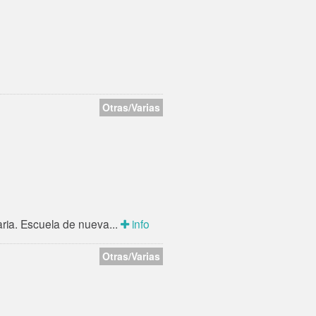
Otras/Varias
aria. Escuela de nueva...
info
Otras/Varias