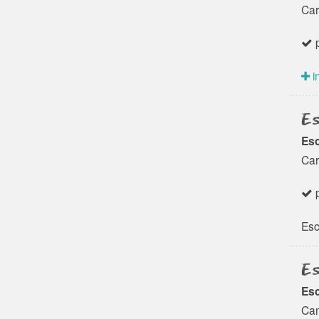
Car
p
i
Es
Esc
Car
p
Esc
Es
Esc
Cam