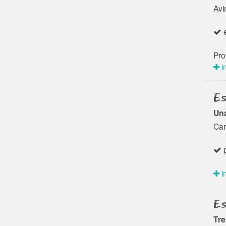
Avi
e
Pro
i
Es
Una
Car
p
i
Es
Tre