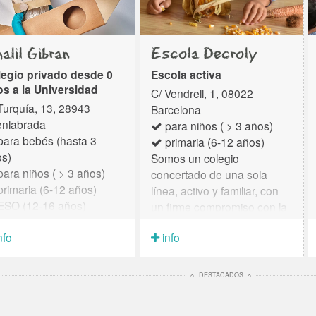
alil Gibran
Escola Decroly
egio privado desde 0
Escola activa
s a la Universidad
C/ Vendrell, 1, 08022
Turquía, 13, 28943
Barcelona
enlabrada
para niños ( > 3 años)
ara bebés (hasta 3
primaria (6-12 años)
s)
Somos un colegio
ara niños ( > 3 años)
concertado de una sola
rimaria (6-12 años)
línea, activo y familiar, con
SO (12-16 años)
un firme compromiso con la
achillerato
conciencia medioambiental.
nfo
info
lizamos una metodología
Con más de 65 años de
iva, basada en el
experiencia en Barcelona,
endizaje por
ofrecemos una educación
DESTACADOS
petencias a través de
activa, exigente y cercana
yectos que
que sitúa al niño en el...