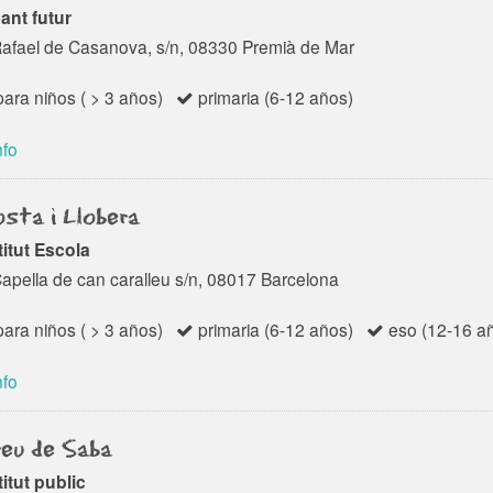
ant futur
Rafael de Casanova, s/n, 08330 Premià de Mar
ara niños ( > 3 años)
primaria (6-12 años)
nfo
sta i Llobera
titut Escola
Capella de can caralleu s/n, 08017 Barcelona
ara niños ( > 3 años)
primaria (6-12 años)
eso (12-16 a
nfo
eu de Saba
titut public