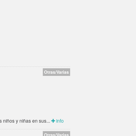
desayuno de 8 de la
mañana a 8,30. La esencia
de nuestro proyecto es
hacer a los niños y...
Otras/Varias
 niños y niñas en sus...
info
Otras/Varias