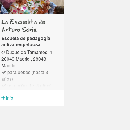
La Escuelita de
Arturo Soria
Escuela de pedagogía
activa respetuosa
c/ Duque de Tamames, 4 .
28043 Madrid., 28043
Madrid
para bebés (hasta 3
años)
para niños ( > 3 años)
Nuestro espacio ofrece dos
info
jornadas educativas, una de
9 de la mañana hasta las 13
horas y otra de 9 de la
mañana a 4,45 tarde.
También hay horario de