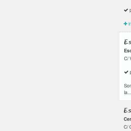
p
i
Es
Esc
C/ 
p
Som
la...
Es
Cen
C/ 