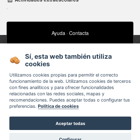
Ayuda
·
Contacta
Suscríbete a nuestro boletín de noticias
email
Sí, esta web también utiliza
cookies
Utilizamos cookies propias para permitir el correcto
Acerca de
Anuncios / Empleo
funcionamiento de la web. Utilizamos cookies de terceros
Términos y
Timeline
con fines analíticos y para ofrecer funcionalidades
relacionadas con las redes sociales, mapas y
condiciones
Bibliografía
recomendaciones. Puedes aceptar todas o configurar tus
Configurar cookies
preferencias.
Política de cookies
Agenda
Aceptar todas
Configurar