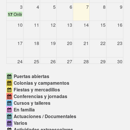
3
4
5
6
7
8
9
17
Online Info Session - LEARNLIFE (online)
10
11
12
13
14
15
16
17
18
19
20
21
22
23
24
25
26
27
28
29
30
Puertas abiertas
31
1
2
3
4
5
6
Colonias y campamentos
11
Jornada de puert
Fiestas y mercadillos
Conferencias y jornadas
Cursos y talleres
En familia
Actuaciones / Documentales
Varios
Actividades extraescolares