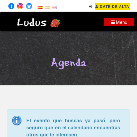
DATE DE ALTA
Ludus
Menu
Agenda
El evento que buscas ya pasó, pero
seguro que en el calendario encuentras
otros que te interesen.