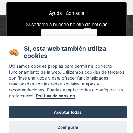
Ayuda
·
Contacta
Suscríbete a nuestro boletín de noticias
email
Sí, esta web también utiliza
Acerca de
Anuncios / Empleo
cookies
Términos y
Timeline
Utilizamos cookies propias para permitir el correcto
condiciones
Bibliografía
funcionamiento de la web. Utilizamos cookies de terceros
con fines analíticos y para ofrecer funcionalidades
Configurar cookies
relacionadas con las redes sociales, mapas y
Agenda
recomendaciones. Puedes aceptar todas o configurar tus
preferencias.
Política de cookies
Aceptar todas
Configurar