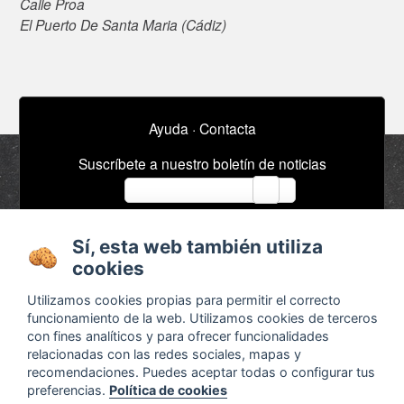
Calle Proa
El Puerto De Santa Maria (Cádiz)
Ayuda
·
Contacta
Suscríbete a nuestro boletín de noticias
email
Sí, esta web también utiliza
Acerca de
Anuncios / Empleo
cookies
Términos y
Timeline
Utilizamos cookies propias para permitir el correcto
condiciones
Bibliografía
funcionamiento de la web. Utilizamos cookies de terceros
Configurar cookies
con fines analíticos y para ofrecer funcionalidades
relacionadas con las redes sociales, mapas y
Agenda
recomendaciones. Puedes aceptar todas o configurar tus
preferencias.
Política de cookies