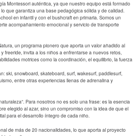
ía Montessori auténtica, ya que nuestro equipo está formado
, lo que garantiza una base pedagógica sólida y de calidad.
school en infantil y con el bushcraft en primaria. Somos un
fuerte acompañamiento emocional y servicio de transporte
 Natura, un programa pionero que aporta un valor añadido al
e y freeride, invita a los niños a enfrentarse a nuevos retos,
ilidades motrices como la coordinación, el equilibrio, la fuerza
n: ski, snowboard, skateboard, surf, wakesurf, paddlesurf,
uismo, entre otras experiencias llenas de adrenalina y
naturaleza”. Para nosotros no es solo una frase: es la esencia
e elegido al azar, sino un compromiso con la idea de que el
ital para el desarrollo íntegro de cada niño.
l de más de 20 nacionalidades, lo que aporta al proyecto