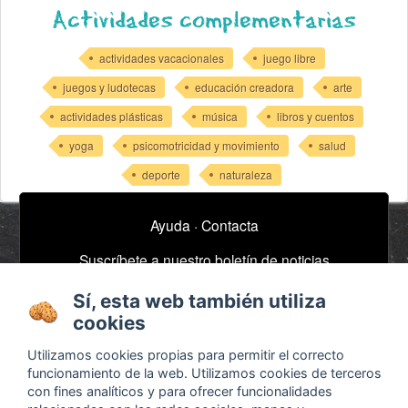
Actividades complementarias
actividades vacacionales
juego libre
juegos y ludotecas
educación creadora
arte
actividades plásticas
música
libros y cuentos
yoga
psicomotricidad y movimiento
salud
deporte
naturaleza
Ayuda
·
Contacta
Suscríbete a nuestro boletín de noticias
email
Sí, esta web también utiliza
cookies
Acerca de
Anuncios / Empleo
Utilizamos cookies propias para permitir el correcto
funcionamiento de la web. Utilizamos cookies de terceros
Términos y
Timeline
con fines analíticos y para ofrecer funcionalidades