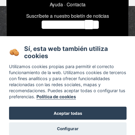
Ayuda
·
Contacta
Suscríbete a nuestro boletín de noticias
email
Acerca de
Anuncios / Empleo
Sí, esta web también utiliza
cookies
Términos y
Timeline
condiciones
Bibliografía
Utilizamos cookies propias para permitir el correcto
funcionamiento de la web. Utilizamos cookies de terceros
Configurar cookies
con fines analíticos y para ofrecer funcionalidades
Agenda
x
relacionadas con las redes sociales, mapas y
recomendaciones. Puedes aceptar todas o configurar tus
preferencias.
Política de cookies
Aceptar todas
¿Son legales las pedagogías alternativas?
Descubre las respuestas en
Otra educación ya es
Configurar