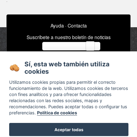
Ayuda
·
Contacta
Suscríbete a nuestro boletín de noticias
email
Sí, esta web también utiliza
Acerca de
Anuncios / Empleo
cookies
Términos y
Timeline
Utilizamos cookies propias para permitir el correcto
condiciones
Bibliografía
funcionamiento de la web. Utilizamos cookies de terceros
con fines analíticos y para ofrecer funcionalidades
Configurar cookies
relacionadas con las redes sociales, mapas y
Agenda
x
recomendaciones. Puedes aceptar todas o configurar tus
preferencias.
Política de cookies
Aceptar todas