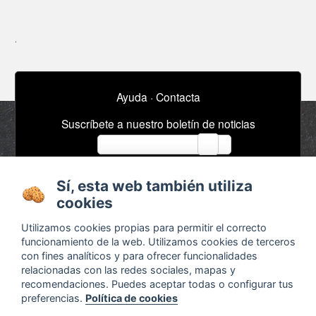
Ayuda
·
Contacta
Suscríbete a nuestro boletín de noticias
email
Sí, esta web también utiliza
Acerca de
Anuncios / Empleo
cookies
Términos y
Timeline
Utilizamos cookies propias para permitir el correcto
condiciones
Bibliografía
funcionamiento de la web. Utilizamos cookies de terceros
con fines analíticos y para ofrecer funcionalidades
Configurar cookies
relacionadas con las redes sociales, mapas y
Agenda
x
recomendaciones. Puedes aceptar todas o configurar tus
preferencias.
Política de cookies