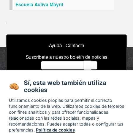
Escuela Activa Mayrit
Ayuda
·
Contacta
Suscríbete a nuestro boletín de noticias
email
Sí, esta web también utiliza
Acerca de
Anuncios / Empleo
cookies
Términos y
Timeline
Utilizamos cookies propias para permitir el correcto
condiciones
Bibliografía
funcionamiento de la web. Utilizamos cookies de terceros
con fines analíticos y para ofrecer funcionalidades
Configurar cookies
relacionadas con las redes sociales, mapas y
Agenda
x
recomendaciones. Puedes aceptar todas o configurar tus
preferencias.
Política de cookies