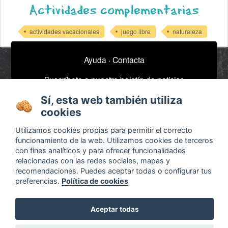
Actividades complementarias
actividades vacacionales
juego libre
naturaleza
Ayuda
·
Contacta
Suscríbete a nuestro boletín de noticias
email
Sí, esta web también utiliza
cookies
Utilizamos cookies propias para permitir el correcto
Acerca de
Anuncios / Empleo
funcionamiento de la web. Utilizamos cookies de terceros
Términos y
Timeline
con fines analíticos y para ofrecer funcionalidades
relacionadas con las redes sociales, mapas y
condiciones
Bibliografía
recomendaciones. Puedes aceptar todas o configurar tus
Configurar cookies
preferencias.
Política de cookies
Agenda
Aceptar todas